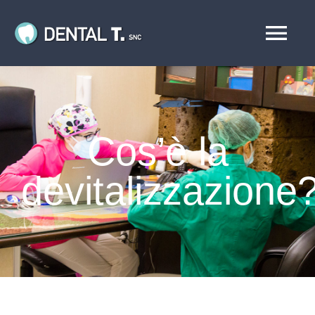
Salta
al
Tog
contenuto
Nav
HOME
Chi siamo
Cos’è la
devitalizzazione
Servizi
Casi
PRENDI UN APPUNTAMENTO