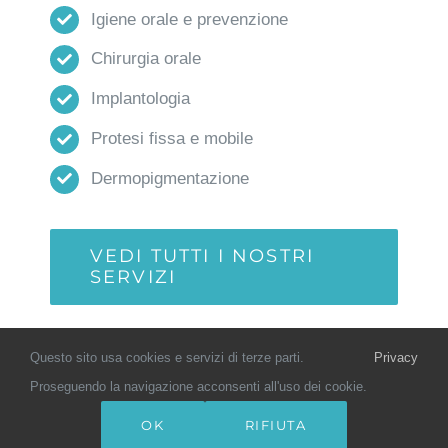
Igiene orale e prevenzione
Chirurgia orale
Implantologia
Protesi fissa e mobile
Dermopigmentazione
VEDI TUTTI I NOSTRI
SERVIZI
Questo sito usa cookies e servizi di terze parti.
Privacy
Proseguendo la navigazione acconsenti all'uso dei cookie.
© Copyright 2022 - 2026 | DentalT
HOME
|
All Rights Reserved | Powered by
Pino
OK
RIFIUTA